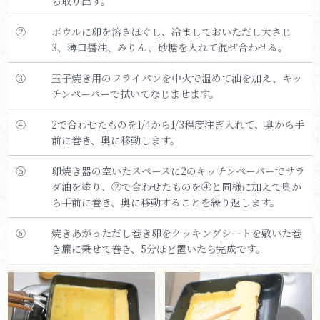
ら取り出す。
②
ボウルに卵を溶きほぐし、冷ましておいただし大さじ
3、薄口醤油、みりん、砂糖を入れて混ぜ合わせる。
③
玉子焼き用のフライパンを中火で温めて油を加え、キッ
チンペーパーで拭いてなじませます。
④
2で合わせたものを1/4から1/3程度注ぎ入れて、奥から手
前に巻き、奥に移動します。
⑤
卵焼き器の空いたスペースに2のキッチンペーパーでサラ
ダ油を塗り、②で合わせたものを④と同様に加えて奥か
ら手前に巻き、奥に移動することを繰り返します。
⑥
焼きあがっただし巻き卵をクッキングシートを敷いた巻
き簾に乗せて巻き、5分ほど置いたら完成です。