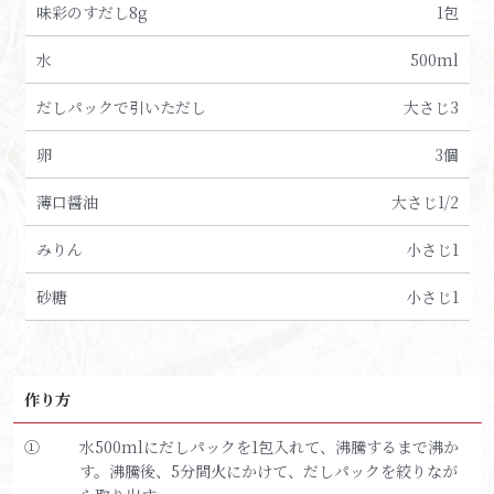
味彩のすだし8g
1包
水
500ml
だしパックで引いただし
大さじ3
卵
3個
薄口醤油
大さじ1/2
みりん
小さじ1
砂糖
小さじ1
作り方
①
水500mlにだしパックを1包入れて、沸騰するまで沸か
す。沸騰後、5分間火にかけて、だしパックを絞りなが