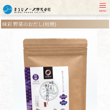
味彩 野菜のおだし(桔梗)