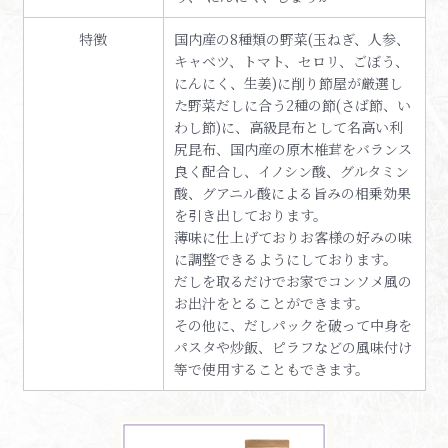
特徴
国内産の8種類の野菜(玉ねぎ、人参、
キャベツ、トマト、セロリ、ごぼう、
にんにく、生姜)に削り節屋が厳選し
た野菜だしに合う2種の節(さば節、い
わし節)に、高級昆布として名高い利
尻昆布、国内産の原木椎茸をバランス
良く配合し、イノシン酸、グルタミン
酸、グアニル酸による旨みの相乗効果
を引き出しております。
薄味に仕上げておりお客様の好みの味
に調整できるようにしております。
だしを取るだけでお家でコンソメ風の
お出汁をとることができます。
その他に、だしパックを破って中身を
パスタや炒飯、ピラフなどの風味付け
等で使用することもできます。