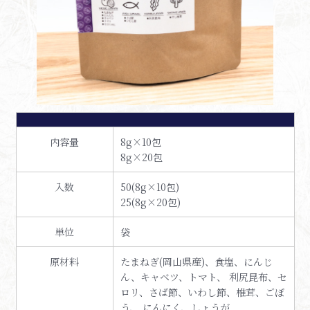
内容量
8g×10包
8g×20包
入数
50(8g×10包)
25(8g×20包)
単位
袋
原材料
たまねぎ(岡山県産)、食塩、にんじ
ん、キャベツ、トマト、 利尻昆布、セ
ロリ、さば節、いわし節、椎茸、ごぼ
う、 にんにく、しょうが