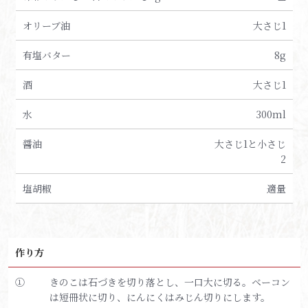
オリーブ油
大さじ1
有塩バター
8g
酒
大さじ1
水
300ml
醤油
大さじ1と小さじ
2
塩胡椒
適量
作り方
①
きのこは石づきを切り落とし、一口大に切る。ベーコン
は短冊状に切り、にんにくはみじん切りにします。