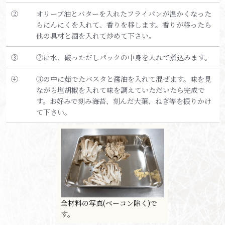
②
オリーブ油とバターを入れたフライパンが温かくなった
らにんにくを入れて、香りを移します。香りが移ったら
他の具材と酒を入れて炒めて下さい。
③
②に水、破っただしパックの中身を入れて煮込みます。
④
③の中に茹でたパスタと醤油を入れて混ぜます。味を見
ながら塩胡椒を入れて味を調えていただいたら完成で
す。お好みで刻み海苔、刻んだ大葉、ねぎ等を振りかけ
て下さい。
全材料の写真(ベーコン除く)で
す。