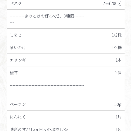
パスタ
2束(200g)
----------きのこはお好みで2、3種類-------
---
しめじ
1/2株
まいたけ
1/2株
エリンギ
1本
椎茸
2個
---------------------------------------------------
-----
ベーコン
50g
にんにく
1片
味彩のすだしor日々のおだし8g
1包