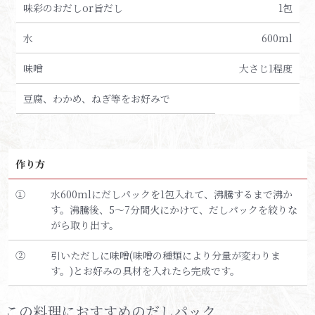
味彩のおだしor旨だし
1包
水
600ml
味噌
大さじ1程度
豆腐、わかめ、ねぎ等をお好みで
作り方
①
水600mlにだしパックを1包入れて、沸騰するまで沸か
す。沸騰後、5～7分間火にかけて、だしパックを絞りな
がら取り出す。
②
引いただしに味噌(味噌の種類により分量が変わりま
す。)とお好みの具材を入れたら完成です。
この料理におすすめのだしパック