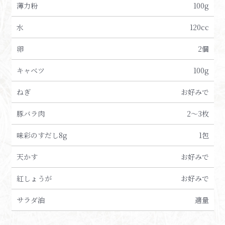
薄力粉
100g
水
120cc
卵
2個
キャベツ
100g
ねぎ
お好みで
豚バラ肉
2～3枚
味彩のすだし8g
1包
天かす
お好みで
紅しょうが
お好みで
サラダ油
適量