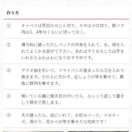
作り方
①
キャベツは荒目のみじん切り、ネギは小口切り、豚バラ
肉は3、4等分くらいに切っておく。
②
薄力粉に破っただしパックの中身を入れて、水、卵を入
れてよくかき混ぜて下さい。あればすりおろした山芋を
いれるとふわふわになりおすすめです。
③
サラダ油を引いて、フライパンが温まったら②を入れて
焼きます。その上に天かす、紅しょうが等を乗せて、最
後に豚肉を乗せます。
④
焼いている面に焼き目が付いたら、ひっくり返して蓋を
して弱火で蒸します。
⑤
火が通ったら、皿にいれて、お好みソース、マヨネー
ズ、青のり、花かつお等を乗せたら完成です！