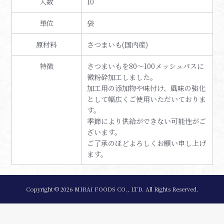
入数
10
単位
袋
原材料
さつまいも(国内産)
特徴
さつまいもを80～100メッシュパスに
微粉砕加工しました。
加工用の添加物や味付け、風味の強化
として幅広くご使用いただいておりま
す。
季節により供給ができない可能性がご
ざいます。
ご了承のほどよろしくお願い申し上げ
ます。
Copyright ©
2026 MIRAI FOODS CO., LTD. All Rights Reserved.