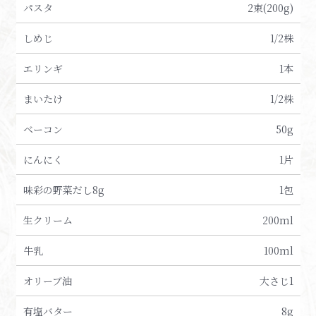
パスタ
2束(200g)
しめじ
1/2株
エリンギ
1本
まいたけ
1/2株
ベーコン
50g
にんにく
1片
味彩の野菜だし8g
1包
生クリーム
200ml
牛乳
100ml
オリーブ油
大さじ1
有塩バター
8g