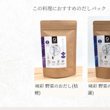
この料理におすすめのだしパック
味彩 野菜のおだし(桔
味彩 野菜
梗)
蒲)