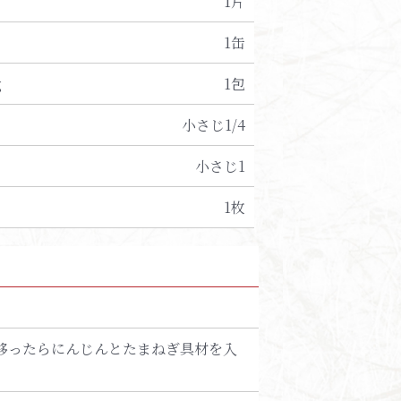
1片
1缶
g
1包
小さじ1/4
小さじ1
1枚
移ったらにんじんとたまねぎ具材を入