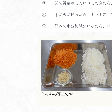
③
②の野菜がしんなりしてきたら
④
③が火が通ったら、トマト缶、
⑤
好みの水分加減になったら、パ
全材料の写真です。