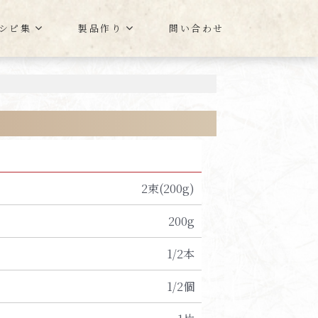
シピ集
製品作り
問い合わせ
2束(200g)
200g
1/2本
1/2個