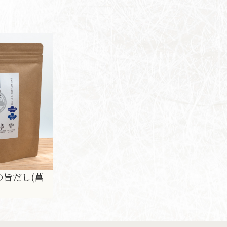
の旨だし(菖